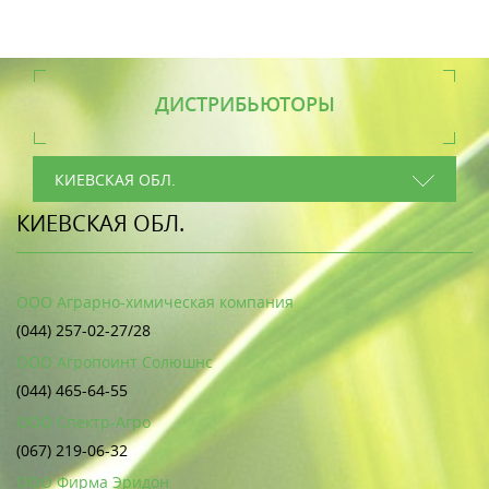
ДИСТРИБЬЮТОРЫ
КИЕВСКАЯ ОБЛ.
КИЕВСКАЯ ОБЛ.
ООО Аграрно-химическая компания
(044) 257-02-27/28
ООО Агропоинт Солюшнс
(044) 465-64-55
ООО Спектр-Агро
(067) 219-06-32
ООО Фирма Эридон