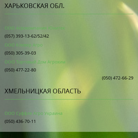
ХАРЬКОВСКАЯ ОБЛ.
ООО Агрокомпания Юнитек
(057) 393-13-62/52/42
ООО Клевер Агро
(050) 305-39-03
ООО Торговый Дом Агрохим
(050) 477-22-80
(050) 472-66-29
ХМЕЛЬНИЦКАЯ ОБЛАСТЬ
ООО Суффле Агро Украина
(050) 436-70-11